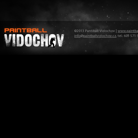
©2013 Pantiball Vidochov |
www.paintba
info@paintballvidochov.cz
, tel.: 603 571