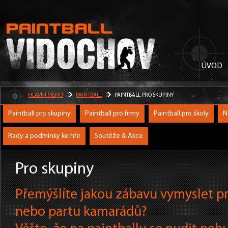
ÚVOD
HLAVNÍ MENU
PAINTBALL
PAINTBALL PRO SKUPINY
Paintball pro skupiny
Paintball pro firmy
Paintball pro školy
N
Rady a podmínky ke hře
Soutěže & Akce
Pro skupiny
Přemýšlíte jakou zábavu vymyslet pr
nebo partu kamarádů?