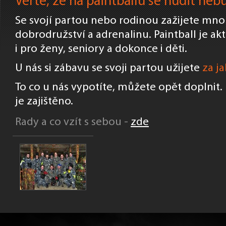
Věřte, že na paintballu se nudit nebu
Se svojí partou nebo rodinou zažijete mno
dobrodružství a adrenalinu. Paintball je akt
i pro ženy, seniory a dokonce i děti.
U nás si zábavu se svoji partou užijete
za j
To co u nás vypotíte, můžete opět doplnit
je zajištěno.
Rady a co vzít s sebou -
zde