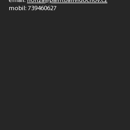
email:
honza@paintballvidochov.cz
mobil:
739460627