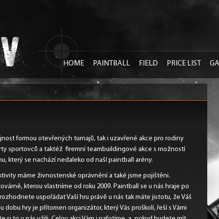
HOME
PAINTBALL
FIELD
PRICE LIST
GA
CONTACTS
jnost formou otevřených turnajů, tak i uzavřené akce pro rodiny
rty sportovců a taktéž firemní teambuildingové akce s možností
, který se nachází nedaleko od naší paintball arény.
ktivity máme živnostenské oprávnění a také jsme pojištěni.
továrně, kterou vlastníme od roku 2009. Paintball se u nás hraje po
 rozhodnete uspořádat Vaší hru právě u nás tak máte jistotu, že Váš
dobu hry je přítomen organizátor, který Vás proškolí, řeší s Vámi
e si to u nás užili. Celou akci Vám i nafotíme, a pokud budete mít