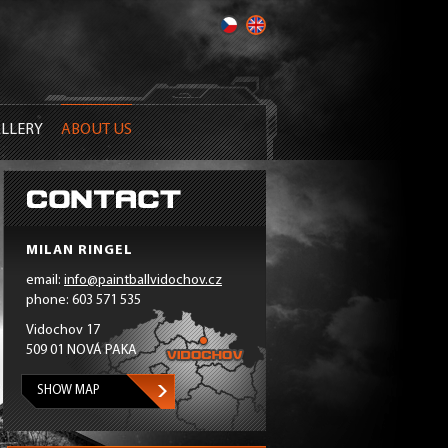
LLERY
ABOUT US
MILAN RINGEL
email:
info@paintballvidochov.cz
phone: 603 571 535
Vidochov 17
509 01 NOVÁ PAKA
SHOW MAP