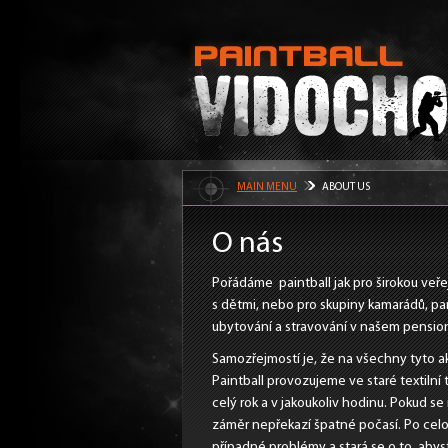
MAIN MENU
ABOUT US
O nás
Pořádáme paintball jak pro širokou veře
s dětmi, nebo pro skupiny kamarádů, pa
ubytování a stravování v našem pensionu
Samozřejmostí je, že na všechny tyto a
Paintball provozujeme ve staré textilní 
celý rok a v jakoukoliv hodinu. Pokud se
záměr nepřekazí špatné počasí. Po celou 
případné problémy a stará se o to, abyst